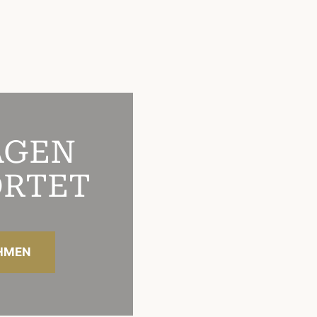
AGEN
RTET
HMEN